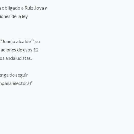
a obligado a Ruiz Joya a
iones de la ley
Juanjo alcalde””, su
zaciones de esos 12
los andalucistas.
enga de seguir
mpaña electoral”