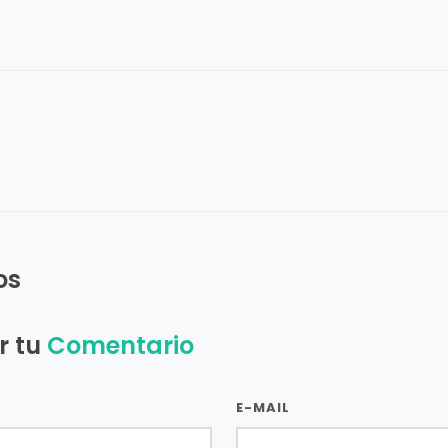
os
r tu
Comentario
E-MAIL