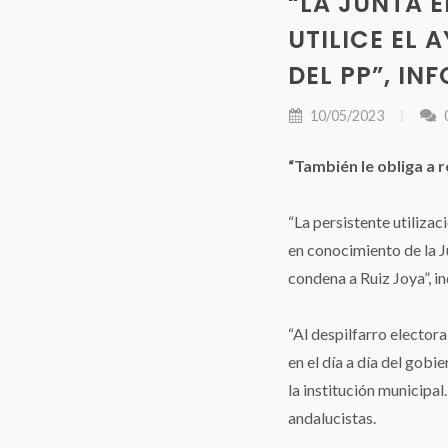
“LA JUNTA 
UTILICE EL
DEL PP”, IN
10/05/2023
“También le obliga a 
“La persistente utiliza
en conocimiento de la J
condena a Ruiz Joya”, i
“Al despilfarro elector
en el día a día del gobi
la institución municipal
andalucistas.