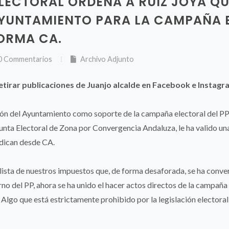
ELECTORAL ORDENA A RUIZ JOYA Q
 AYUNTAMIENTO PARA LA CAMPAÑA 
FORMA CA.
0 Commentarios
Archivo Adjunto
retirar publicaciones de Juanjo alcalde en Facebook e Instagr
ción del Ayuntamiento como soporte de la campaña electoral del P
unta Electoral de Zona por Convergencia Andaluza, le ha valido un
ndican desde CA.
alista de nuestros impuestos que, de forma desaforada, se ha conv
erno del PP, ahora se ha unido el hacer actos directos de la campaña
. Algo que está estrictamente prohibido por la legislación electoral