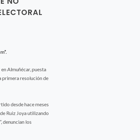
UE NO
ELECTORAL
am”.
P en Almuñécar, puesta
a primera resolución de
ertido desde hace meses
 de Ruiz Joya utilizando
”, denuncian los